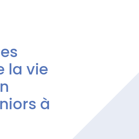
les
 la vie
en
niors à