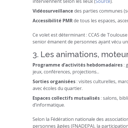
interviennent selon les lieux (
Source
).
Vidéosurveillance
des parties communes (so
Accessibilité PMR
de tous les espaces, asce
Ce volet est déterminant : CCAS de Toulous
senior émanent de personnes ayant vécu une 
3. Les animations, moteur
Programme d’activités hebdomadaires
: 
jeux, conférences, projections...
Sorties organisées
: visites culturelles, ma
avec écoles du quartier.
Espaces collectifs mutualisés
: salons, bib
d’informatique.
Selon la Fédération nationale des associatio
personnes âgées (FNADEPA), la participation r