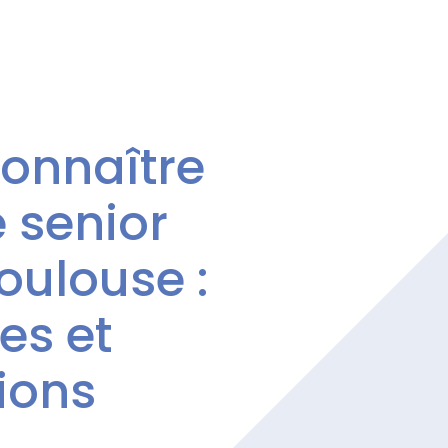
onnaître
 senior
oulouse :
res et
ions