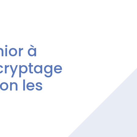
ior à
cryptage
on les