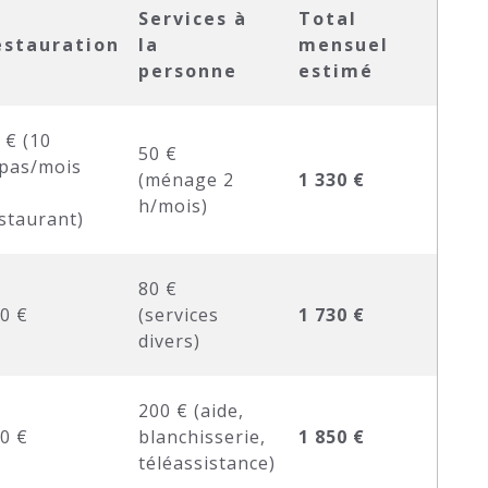
Services à
Total
estauration
la
mensuel
personne
estimé
 € (10
50 €
pas/mois
(ménage 2
1 330 €
u
h/mois)
staurant)
80 €
0 €
(services
1 730 €
divers)
200 € (aide,
0 €
blanchisserie,
1 850 €
téléassistance)