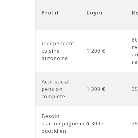
Profil
Loyer
R
80
Indépendant,
re
cuisine
1 200 €
a
autonome
re
Actif social,
pension
1 300 €
35
complète
Besoin
d’accompagnement
1 300 €
35
quotidien